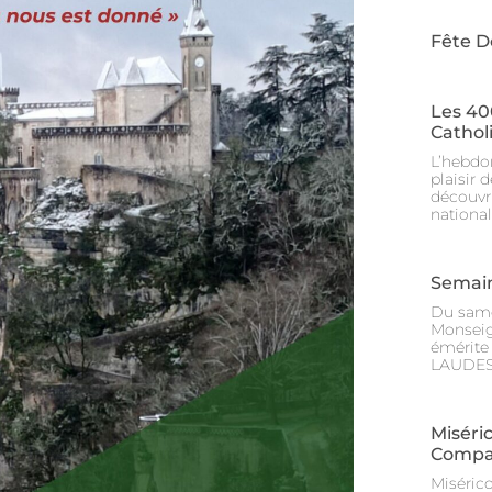
Fête D
Les 40
Cathol
L’hebdo
plaisir 
découvri
nationa
Semain
Du same
Monseig
émérite
LAUDES 
Miséri
Compa
Miséric