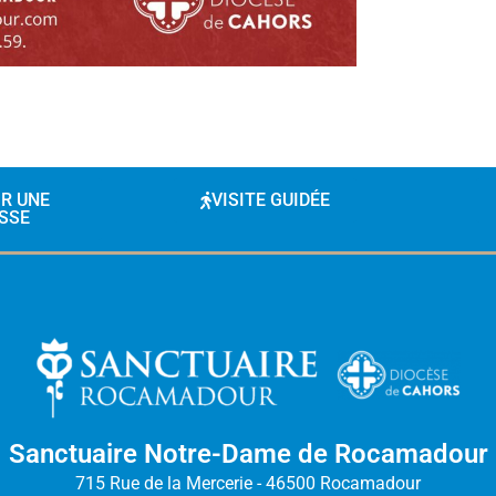
IR UNE
VISITE GUIDÉE
SSE
Sanctuaire Notre-Dame de Rocamadour
715 Rue de la Mercerie - 46500 Rocamadour