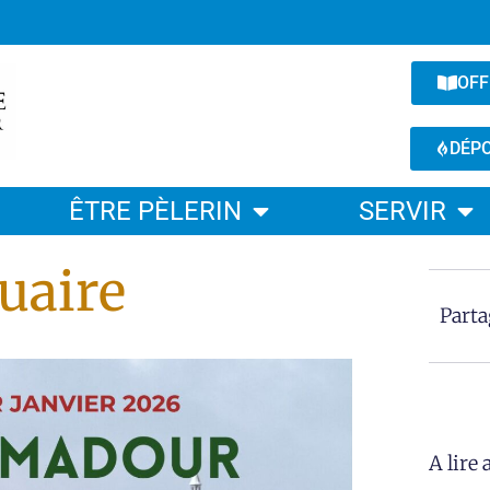
OFF
DÉPO
ÊTRE PÈLERIN
SERVIR
uaire
Part
A lire a